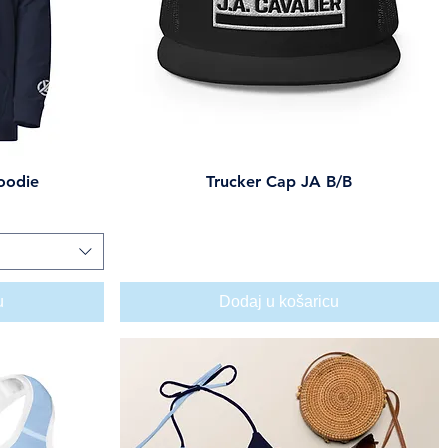
oodie
Trucker Cap JA B/B
Brzi pregled
Cijena
25,00 USD
u
Dodaj u košaricu