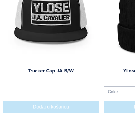
Trucker Cap JA B/W
YLos
Brzi pregled
Cijena
25,00 USD
Color
Dodaj u košaricu