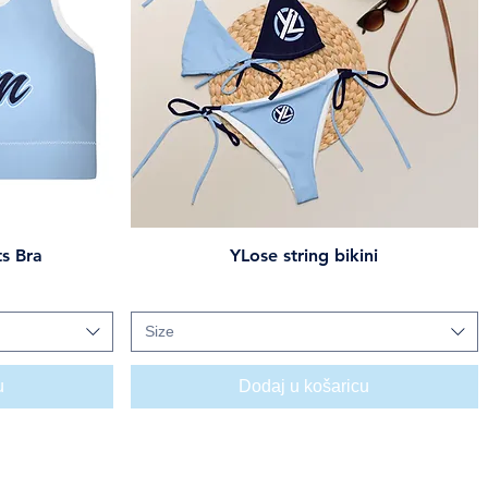
s Bra
YLose string bikini
Brzi pregled
Cijena
45,00 USD
Size
u
Dodaj u košaricu