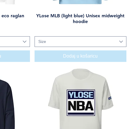
 eco raglan
YLose MLB (light blue) Unisex midweight
Brzi pregled
hoodie
Cijena
59,00 USD
Size
u
Dodaj u košaricu