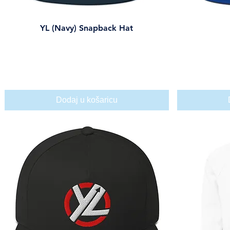
YL (Navy) Snapback Hat
Brzi pregled
Cijena
29,00 USD
Dodaj u košaricu