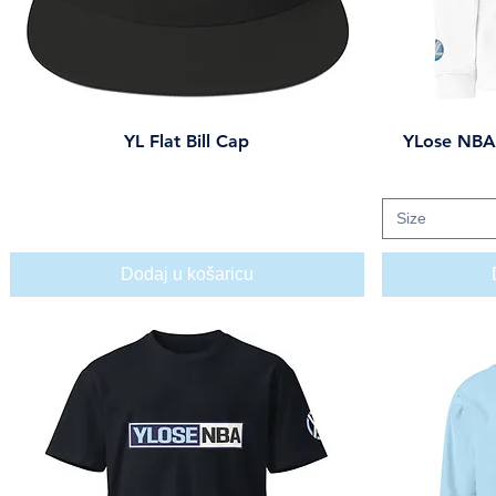
YL Flat Bill Cap
YLose NBA 
Brzi pregled
Cijena
29,00 USD
Size
Dodaj u košaricu