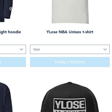
ght hoodie
YLose NBA Unisex t-shirt
Brzi pregled
Cijena
27,00 USD
Size
u
Dodaj u košaricu