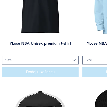
YLose NBA Unisex premium t-shirt
YLose NBA
Brzi pregled
Cijena
27,00 USD
Size
Size
Dodaj u košaricu